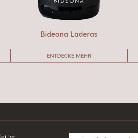
Bideona Laderas
ENTDECKE MEHR
etter