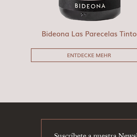
Bideona Las Parecelas Tinto
ENTDECKE MEHR
Footer
Suscríbete a nuestra Newsl