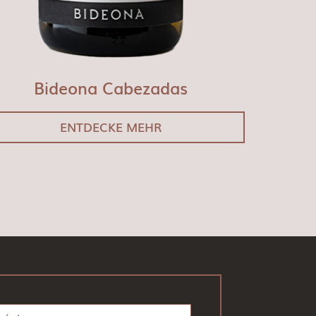
Bideona Cabezadas
ENTDECKE MEHR