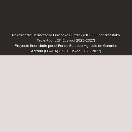
Nekazaritza Bermatzako Europako Funtsak (NBEF) Finantzatutako
Proiektua (LGP Euskadi 2023-2027)
Proyecto financiado por el Fondo Europeo Agrícola de Garantía
Agraria (FEAGA) (PDR Euskadi 2023-2027)
© 2026 Todos los derechos reservados
Aviso legal
Política de privacidad
Política de
cookies